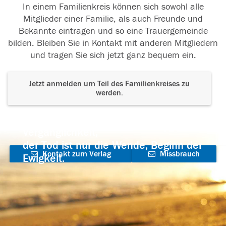
In einem Familienkreis können sich sowohl alle
Mitglieder einer Familie, als auch Freunde und
Bekannte eintragen und so eine Trauergemeinde
bilden. Bleiben Sie in Kontakt mit anderen Mitgliedern
und tragen Sie sich jetzt ganz bequem ein.
Jetzt anmelden um Teil des Familienkreises zu
werden.
Der Tod ist nicht das Ende, nicht die
Vergänglichkeit,
der Tod ist nur die Wende, Beginn der
Kontakt zum Verlag
Missbrauch
Ewigkeit.
aufnehmen
melden