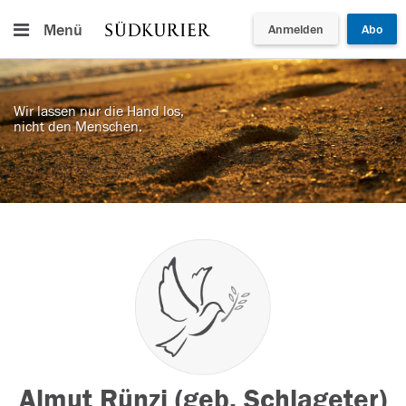
Menü
Anmelden
Abo
Wir lassen nur die Hand los,
nicht den Menschen.
Almut Rünzi (geb. Schlageter)