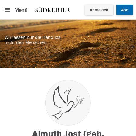
Menü
Anmelden
Abo
Wir lassen nur die Hand los,
nicht den Menschen.
Almuth Jost (geb.