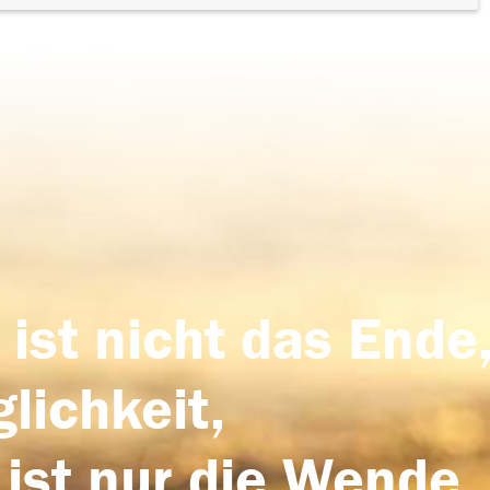
 ist nicht das Ende,
lichkeit,
 ist nur die Wende,