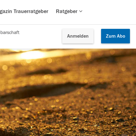
gazin Trauerratgeber
Ratgeber
barschaft
Anmelden
Zum
Abo