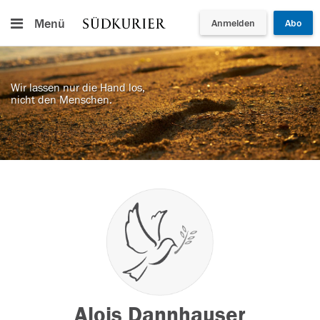
Menü
Anmelden
Abo
Wir lassen nur die Hand los,
nicht den Menschen.
Alois Dannhauser