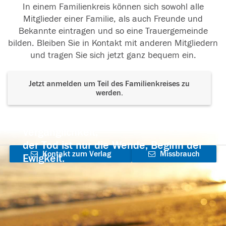
In einem Familienkreis können sich sowohl alle
Mitglieder einer Familie, als auch Freunde und
Bekannte eintragen und so eine Trauergemeinde
bilden. Bleiben Sie in Kontakt mit anderen Mitgliedern
und tragen Sie sich jetzt ganz bequem ein.
Jetzt anmelden um Teil des Familienkreises zu
werden.
Der Tod ist nicht das Ende, nicht die
Vergänglichkeit,
der Tod ist nur die Wende, Beginn der
Kontakt zum Verlag
Missbrauch
Ewigkeit.
aufnehmen
melden