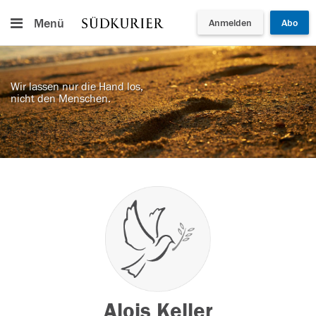
Menü
Anmelden
Abo
Wir lassen nur die Hand los,
nicht den Menschen.
Alois Keller