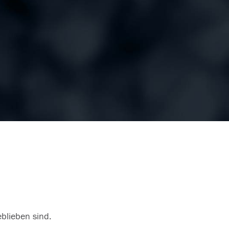
eblieben sind.