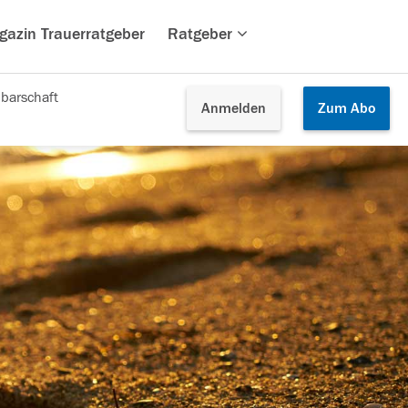
gazin Trauerratgeber
Ratgeber
barschaft
Anmelden
Zum
Abo