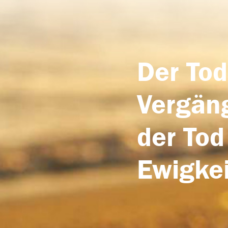
Der Tod
Vergäng
der Tod
Ewigkei