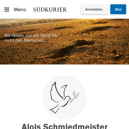
Menü
Anmelden
Abo
Wir lassen nur die Hand los,
nicht den Menschen.
Alois Schmiedmeister