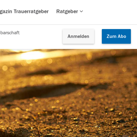
gazin Trauerratgeber
Ratgeber
barschaft
Anmelden
Zum
Abo