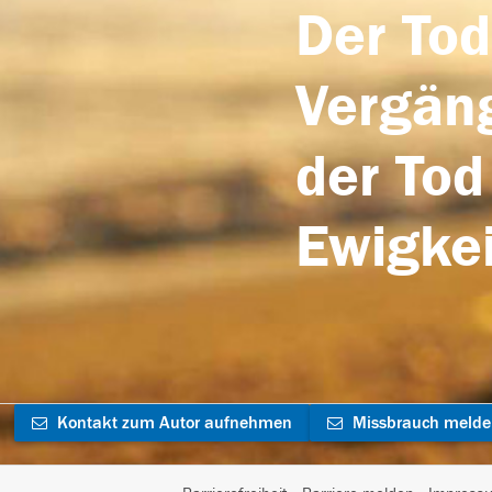
Der Tod
Vergäng
der Tod
Ewigkei
Kontakt zum Autor aufnehmen
Missbrauch meld