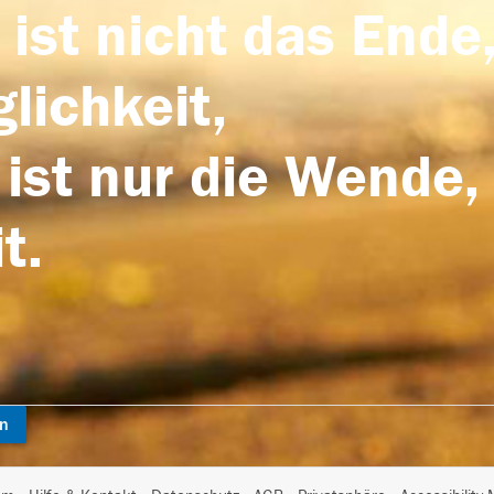
 ist nicht das Ende,
lichkeit,
 ist nur die Wende,
t.
en