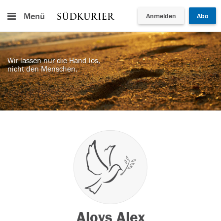
Menü
Anmelden
Abo
Wir lassen nur die Hand los,
nicht den Menschen.
Aloys Alex