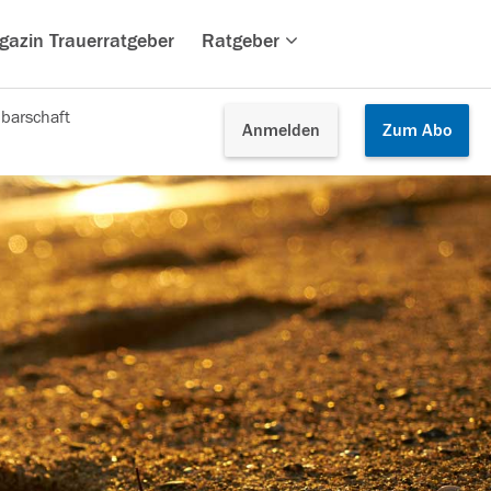
gazin Trauerratgeber
Ratgeber
barschaft
Anmelden
Zum
Abo