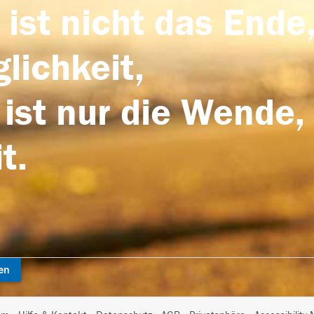
 ist nicht das Ende,
lichkeit,
 ist nur die Wende,
t.
en