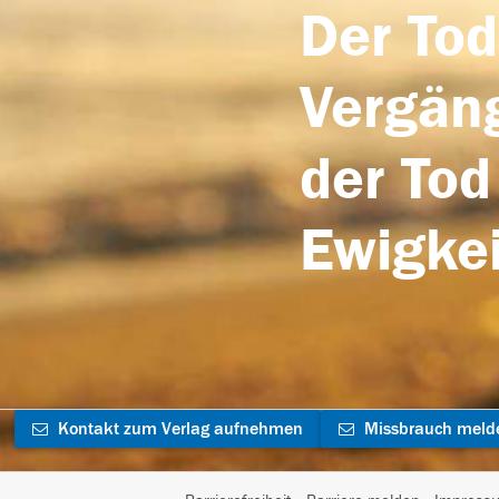
Der Tod
Vergäng
der Tod
Ewigkei
Kontakt zum Verlag aufnehmen
Missbrauch meld