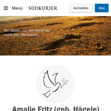
Menü
Anmelden
Abo
Wir lassen nur die Hand los,
nicht den Menschen.
Amalie Fritz (geb. Hägele)