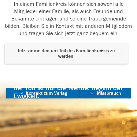
In einem Familienkreis können sich sowohl alle
Mitglieder einer Familie, als auch Freunde und
Bekannte eintragen und so eine Trauergemeinde
bilden. Bleiben Sie in Kontakt mit anderen Mitgliedern
und tragen Sie sich jetzt ganz bequem ein.
Jetzt anmelden um Teil des Familienkreises zu
werden.
Der Tod ist nicht das Ende, nicht die
Vergänglichkeit,
der Tod ist nur die Wende, Beginn der
Kontakt zum Verlag
Missbrauch
Ewigkeit.
aufnehmen
melden