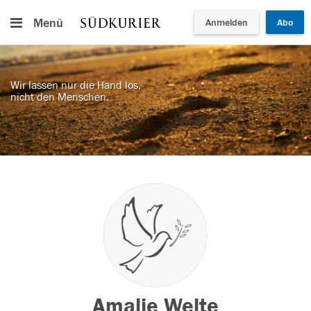
Menü
Anmelden
Abo
Wir lassen nur die Hand los,
nicht den Menschen.
Amalie Welte