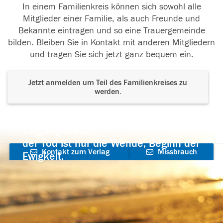
In einem Familienkreis können sich sowohl alle
Mitglieder einer Familie, als auch Freunde und
Bekannte eintragen und so eine Trauergemeinde
bilden. Bleiben Sie in Kontakt mit anderen Mitgliedern
und tragen Sie sich jetzt ganz bequem ein.
Jetzt anmelden um Teil des Familienkreises zu
werden.
Der Tod ist nicht das Ende, nicht die
Vergänglichkeit,
der Tod ist nur die Wende, Beginn der
Kontakt zum Verlag
Missbrauch
Ewigkeit.
aufnehmen
melden