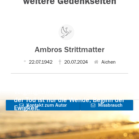
weitere Gedenkseiten
Ambros Strittmatter
22.07.1942
20.07.2024
Aichen
Der Tod ist nicht das Ende, nicht die
Vergänglichkeit,
der Tod ist nur die Wende, Beginn der
Kontakt zum Autor
Missbrauch
Ewigkeit.
aufnehmen
melden