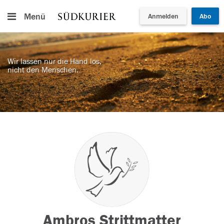
Menü
Anmelden
Abo
Wir lassen nur die Hand los,
nicht den Menschen.
Ambros Strittmatter