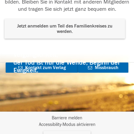
bilden. Bleiben Sie in Kontakt mit anderen Mitgliedern
und tragen Sie sich jetzt ganz bequem ein.
Jetzt anmelden um Teil des Familienkreises zu
werden.
Der Tod ist nicht das Ende, nicht die
Vergänglichkeit,
der Tod ist nur die Wende, Beginn der
Kontakt zum Verlag
Missbrauch
Ewigkeit.
aufnehmen
melden
Barriere melden
I
Accessibility-Modus aktivieren
m