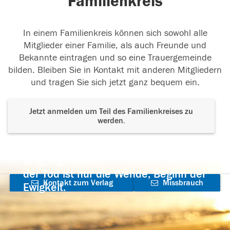
Familienkreis
In einem Familienkreis können sich sowohl alle
Mitglieder einer Familie, als auch Freunde und
Bekannte eintragen und so eine Trauergemeinde
bilden. Bleiben Sie in Kontakt mit anderen Mitgliedern
und tragen Sie sich jetzt ganz bequem ein.
Jetzt anmelden um Teil des Familienkreises zu
werden.
Der Tod ist nicht das Ende, nicht die
Vergänglichkeit,
der Tod ist nur die Wende, Beginn der
Kontakt zum Verlag
Missbrauch
Ewigkeit.
aufnehmen
melden