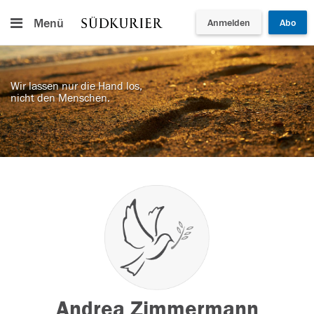
Menü
Anmelden
Abo
Wir lassen nur die Hand los,
nicht den Menschen.
Andrea Zimmermann