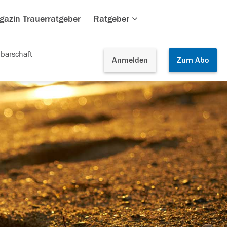
gazin Trauerratgeber
Ratgeber
barschaft
Anmelden
Zum
Abo