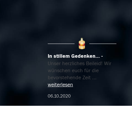
In stillem Gedenken...
Unser herzliches Beileid! Wir
wünschen euch für die
bevorstehende Zeit
...
weiterlesen
06.10.2020