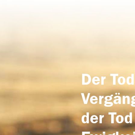
Der Tod
Vergäng
der Tod