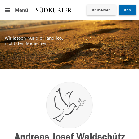
Menü
Anmelden
Abo
Wir lassen nur die Hand los,
nicht den Menschen.
Andreas Josef Waldschütz