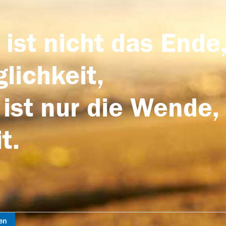
 ist nicht das Ende,
lichkeit,
 ist nur die Wende,
t.
en