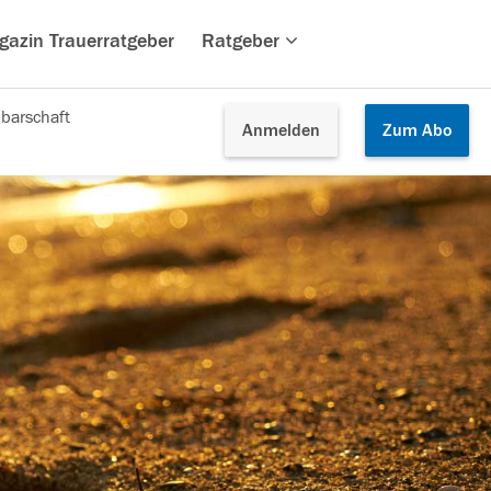
gazin Trauerratgeber
Ratgeber
barschaft
Anmelden
Zum
Abo