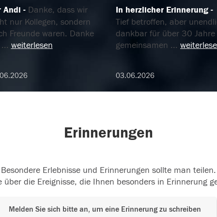
r Andi
Danke, dass wir
In herzlicher Erinnerung
ht nur Kollegen, sondern
Tief betroffen, aber unendl
ch Freunde waren. Danke
dankbar für über 30 Jahre
r
...
weiterlesen
gemeinsamen
...
weiterles
.06.2026
03.06.2026
Erinnerungen
Besondere Erlebnisse und Erinnerungen sollte man teilen.
 über die Ereignisse, die Ihnen besonders in Erinnerung g
Melden Sie sich bitte an, um eine Erinnerung zu schreiben