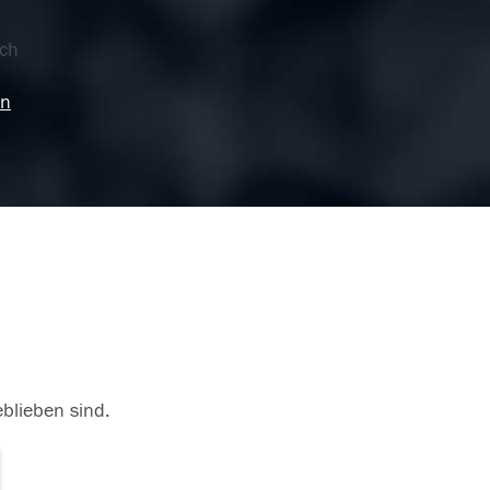
ich
en
eblieben sind.