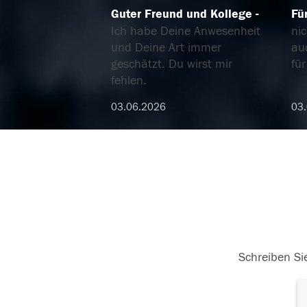
Guter Freund und Kollege
Fü
Ich habe Deine Anwesenheit
nic
und Deine Art immer
au
geschätzt. Du wirst mir
fü
fehlen.
03.06.2026
03
Schreiben Sie