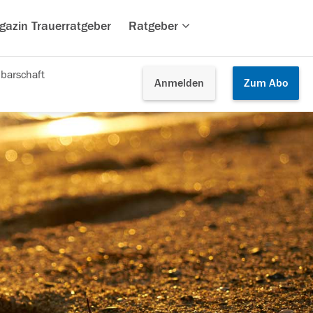
gazin Trauerratgeber
Ratgeber
barschaft
Anmelden
Zum
Abo