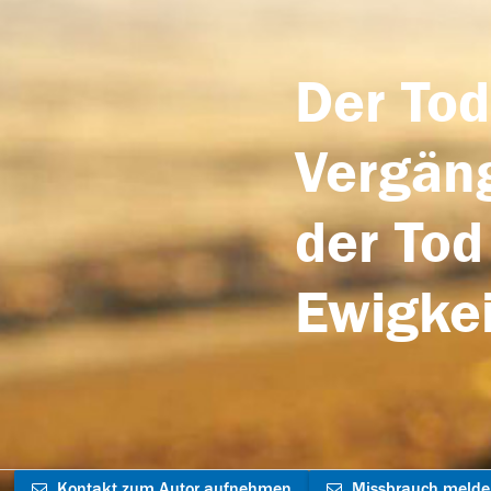
Der Tod
Vergäng
der Tod
Ewigkei
Kontakt zum Autor aufnehmen
Missbrauch meld