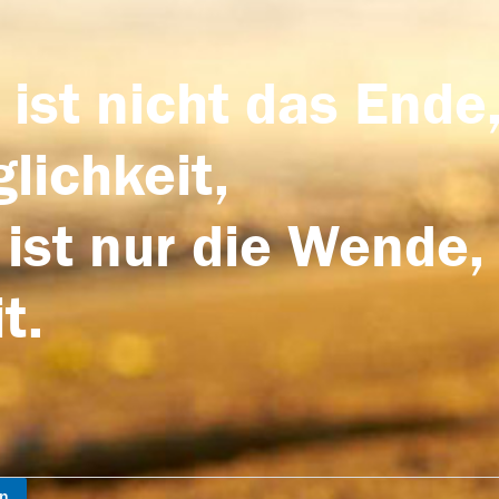
 ist nicht das Ende,
lichkeit,
 ist nur die Wende,
t.
en