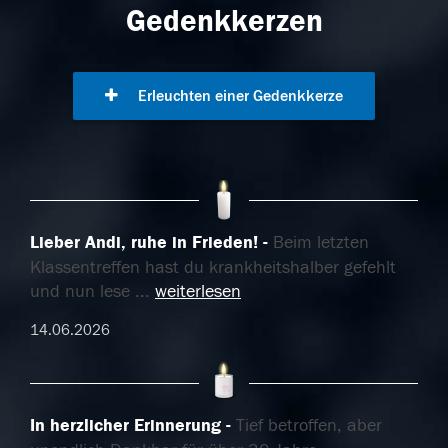
Gedenkkerzen
Erleuchten einer Gedenkkerze
Lieber Andi, ruhe in Frieden!
Beim letzten
Klassentreffen hast du krankheitshalber gefehlt
und nun lese
...
weiterlesen
14.06.2026
In herzlicher Erinnerung
Tief betroffen, aber