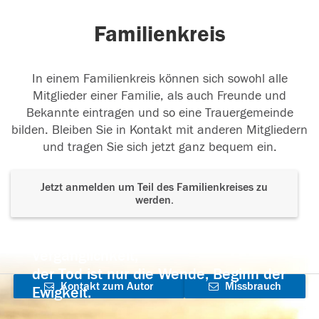
Familienkreis
In einem Familienkreis können sich sowohl alle
Mitglieder einer Familie, als auch Freunde und
Bekannte eintragen und so eine Trauergemeinde
bilden. Bleiben Sie in Kontakt mit anderen Mitgliedern
und tragen Sie sich jetzt ganz bequem ein.
Jetzt anmelden um Teil des Familienkreises zu
werden.
Der Tod ist nicht das Ende, nicht die
Vergänglichkeit,
der Tod ist nur die Wende, Beginn der
Kontakt zum Autor
Missbrauch
Ewigkeit.
aufnehmen
melden