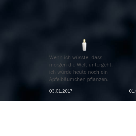
Wenn ich wüsste, dass
morgen die Welt untergeht,
ich würde heute noch ein
Apfelbäumchen pflanzen.
03.01.2017
01.