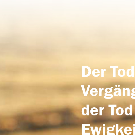
Der Tod
Vergäng
der Tod
Ewigkei