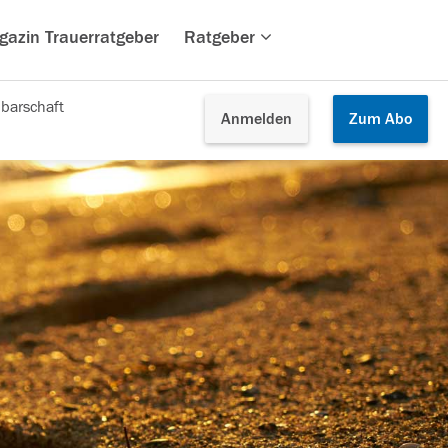
gazin Trauerratgeber
Ratgeber
barschaft
Anmelden
Zum
Abo