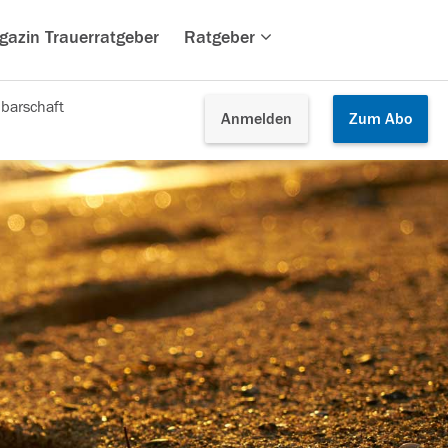
gazin Trauerratgeber
Ratgeber
barschaft
Anmelden
Zum
Abo