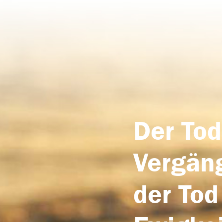
Der Tod
Vergäng
der Tod