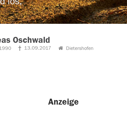
d los,
eas Oschwald
13.09.2017
1990
Dietershofen
Anzeige