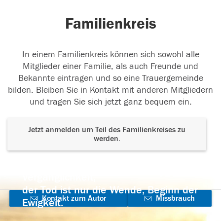
Familienkreis
In einem Familienkreis können sich sowohl alle
Mitglieder einer Familie, als auch Freunde und
Bekannte eintragen und so eine Trauergemeinde
bilden. Bleiben Sie in Kontakt mit anderen Mitgliedern
und tragen Sie sich jetzt ganz bequem ein.
Jetzt anmelden um Teil des Familienkreises zu
werden.
Der Tod ist nicht das Ende, nicht die
Vergänglichkeit,
der Tod ist nur die Wende, Beginn der
Kontakt zum Autor
Missbrauch
Ewigkeit.
aufnehmen
melden