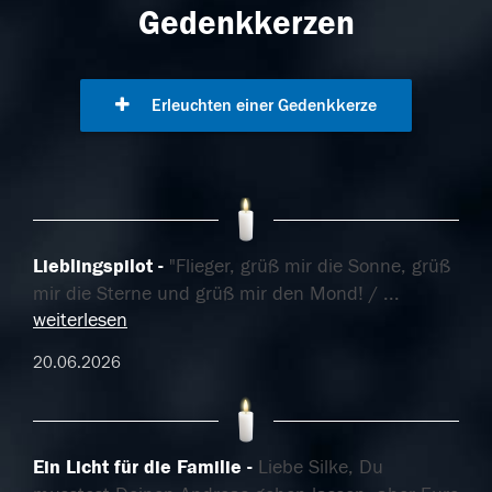
Gedenkkerzen
Erleuchten einer Gedenkkerze
Lieblingspilot
"Flieger, grüß mir die Sonne, grüß
mir die Sterne und grüß mir den Mond! /
...
weiterlesen
20.06.2026
Ein Licht für die Familie
Liebe Silke, Du