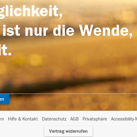
lichkeit,
 ist nur die Wende,
t.
en
I
um
Hilfe & Kontakt
Datenschutz
AGB
Privatsphäre
Accessibility
m
Vertrag widerrufen
A