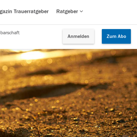
gazin Trauerratgeber
Ratgeber
barschaft
Anmelden
Zum
Abo