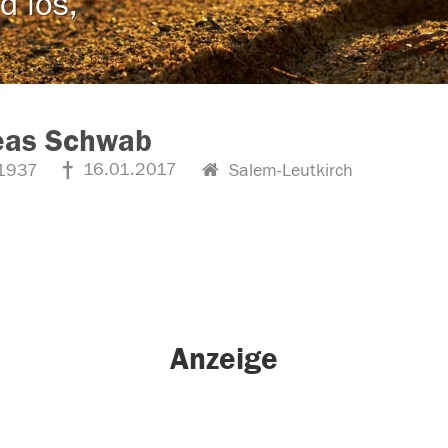
d los,
eas Schwab
16.01.2017
1937
Salem-Leutkirch
Anzeige