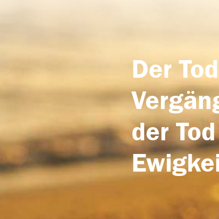
Der Tod
Vergäng
der Tod
Ewigkei