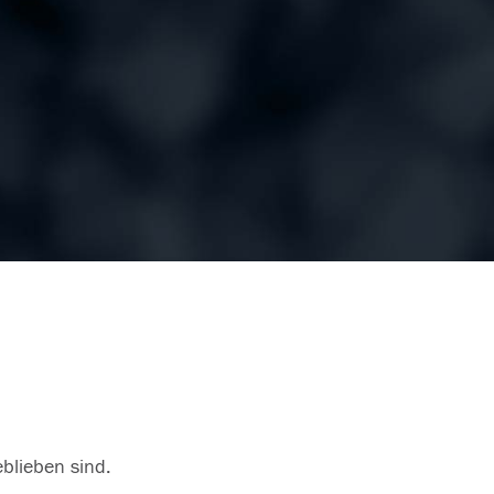
eblieben sind.