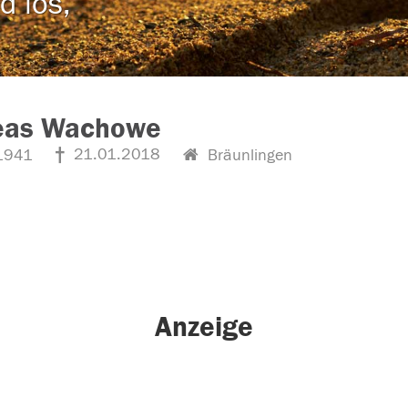
d los,
eas Wachowe
21.01.2018
1941
Bräunlingen
Anzeige