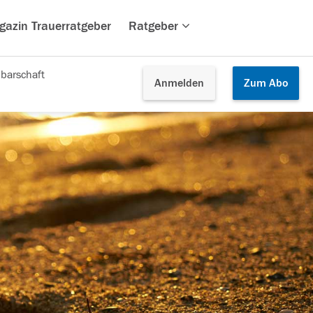
gazin Trauerratgeber
Ratgeber
barschaft
Anmelden
Zum
Abo