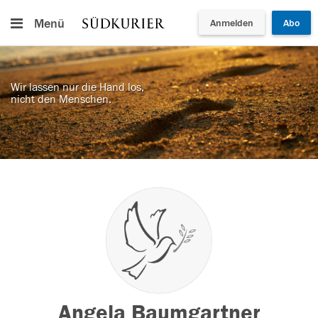
Menü
Anmelden
Abo
Wir lassen nur die Hand los,
nicht den Menschen.
Angela Baumgartner