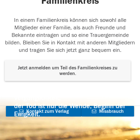
Familienkreis
In einem Familienkreis können sich sowohl alle
Mitglieder einer Familie, als auch Freunde und
Bekannte eintragen und so eine Trauergemeinde
bilden. Bleiben Sie in Kontakt mit anderen Mitgliedern
und tragen Sie sich jetzt ganz bequem ein.
Jetzt anmelden um Teil des Familienkreises zu
werden.
Der Tod ist nicht das Ende, nicht die
Vergänglichkeit,
der Tod ist nur die Wende, Beginn der
Kontakt zum Verlag
Missbrauch
Ewigkeit.
aufnehmen
melden