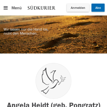
Menü
Anmelden
Abo
Wir lassen nur die Hand los,
nicht den Menschen.
Angela Heidt (geb. Pongratz)