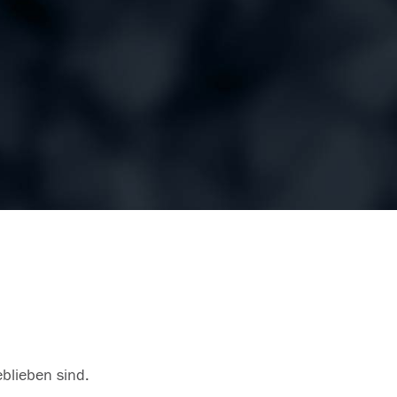
eblieben sind.