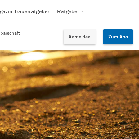
gazin Trauerratgeber
Ratgeber
barschaft
Anmelden
Zum
Abo