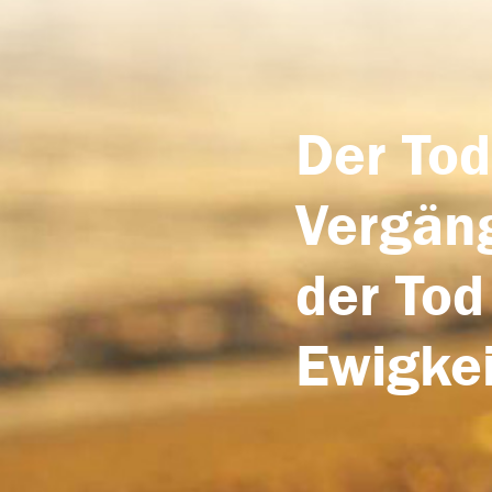
Der Tod
Vergäng
der Tod
Ewigkei