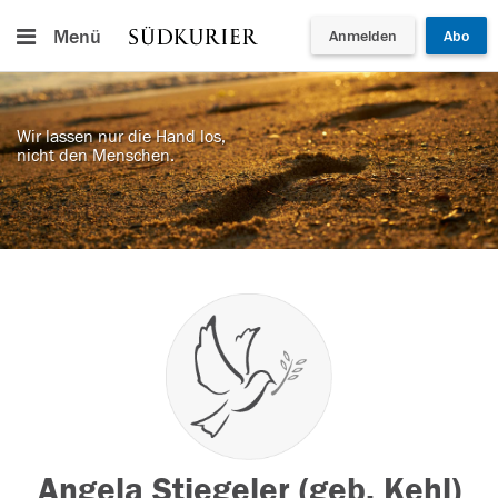
Menü
Anmelden
Abo
Wir lassen nur die Hand los,
nicht den Menschen.
Angela Stiegeler (geb. Kehl)