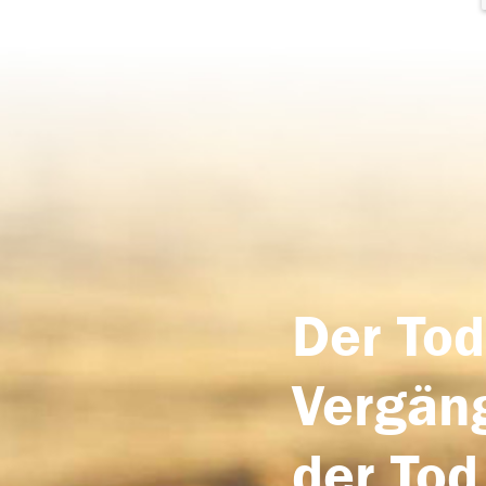
Der Tod
Vergäng
der Tod