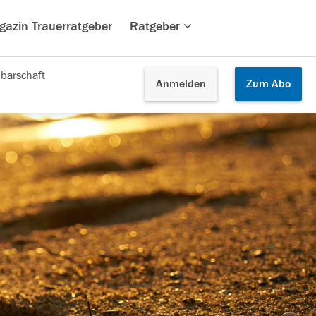
gazin Trauerratgeber
Ratgeber
barschaft
Anmelden
Zum
Abo