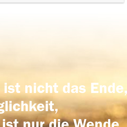
 ist nicht das Ende,
lichkeit,
 ist nur die Wende,