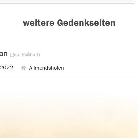
weitere Gedenkseiten
kan
(geb. Roßhart)
.2022
Allmendshofen