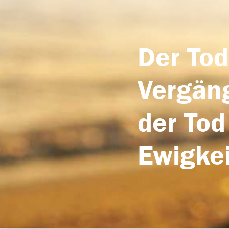
Der Tod
Vergäng
der Tod
Ewigkei