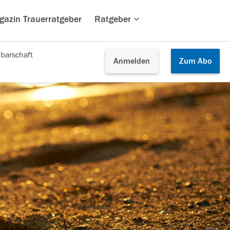
gazin Trauerratgeber
Ratgeber
barschaft
Anmelden
Zum
Abo