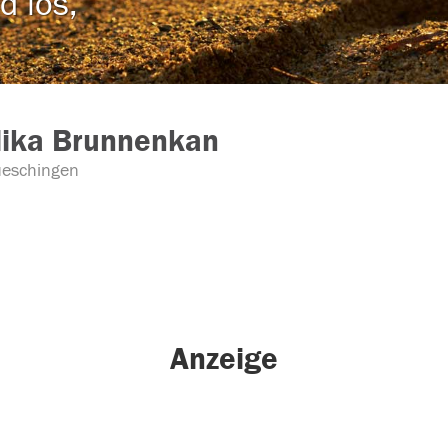
d los,
lika Brunnenkan
eschingen
Anzeige