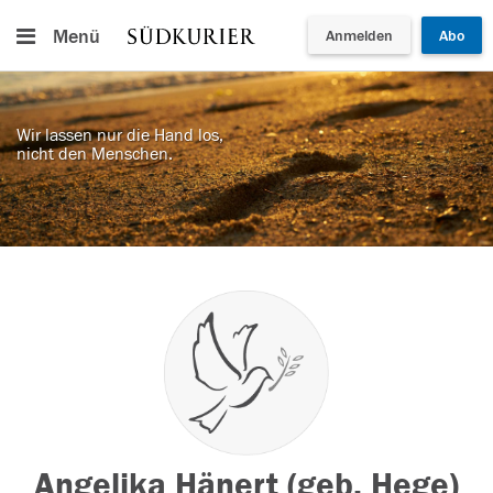
Menü
Anmelden
Abo
Wir lassen nur die Hand los,
nicht den Menschen.
Angelika Hänert (geb. Hege)