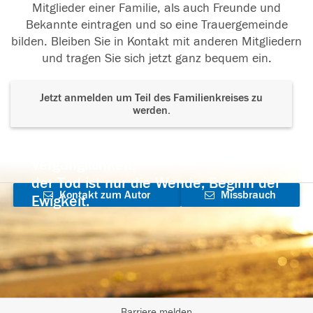
Mitglieder einer Familie, als auch Freunde und
Bekannte eintragen und so eine Trauergemeinde
bilden. Bleiben Sie in Kontakt mit anderen Mitgliedern
und tragen Sie sich jetzt ganz bequem ein.
Jetzt anmelden um Teil des Familienkreises zu
werden.
Der Tod ist nicht das Ende, nicht die
Vergänglichkeit,
der Tod ist nur die Wende, Beginn der
Kontakt zum Autor
Missbrauch
Ewigkeit.
aufnehmen
melden
Barriere melden