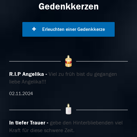
Gedenkkerzen
Erleuchten einer Gedenkkerze
R.I.P Angelika
Viel zu früh bist du gegangen
liebe Angelika!!!
02.11.2024
In tiefer Trauer
gebe den Hinterbliebenden viel
Kraft für diese schwere Zeit.