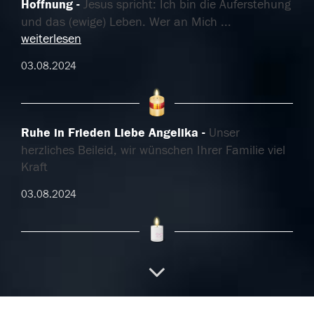
Hoffnung
Jesus spricht: Ich bin die Auferstehung
und das (ewige) Leben. Wer an Mich
...
weiterlesen
03.08.2024
Ruhe in Frieden Liebe Angelika
Unser
herzliches Beileid, wir wünschen Ihrer Familie viel
Kraft
03.08.2024
Herzliches Beileid
Geschockt über die traurige
Nachricht wünsche ich der Familie viel Kraft
03.08.2024