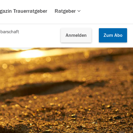
gazin Trauerratgeber
Ratgeber
barschaft
Anmelden
Zum
Abo