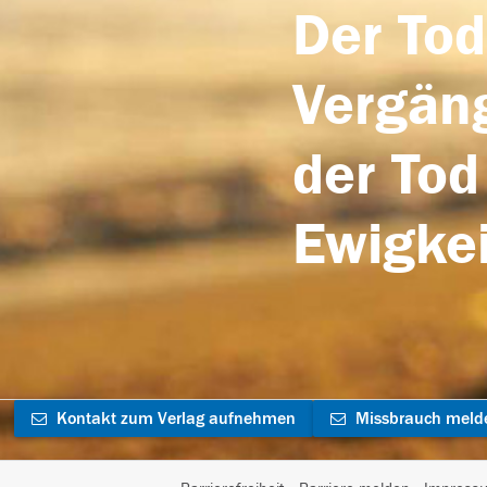
Der Tod
Vergäng
der Tod
Ewigkei
Kontakt zum Verlag aufnehmen
Missbrauch meld