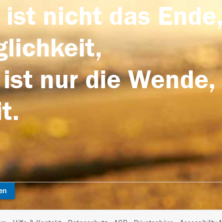
 ist nicht das Ende,
lichkeit,
 ist nur die Wende,
t.
en