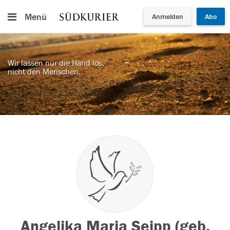
Menü
Anmelden
Abo
Wir lassen nur die Hand los,
nicht den Menschen.
Angelika Maria Seipp (geb.