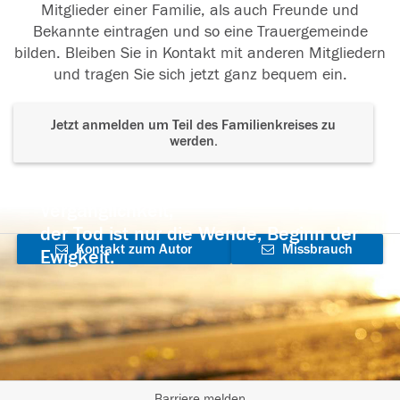
Mitglieder einer Familie, als auch Freunde und
Bekannte eintragen und so eine Trauergemeinde
bilden. Bleiben Sie in Kontakt mit anderen Mitgliedern
und tragen Sie sich jetzt ganz bequem ein.
Jetzt anmelden um Teil des Familienkreises zu
werden.
Der Tod ist nicht das Ende, nicht die
Vergänglichkeit,
der Tod ist nur die Wende, Beginn der
Kontakt zum Autor
Missbrauch
Ewigkeit.
aufnehmen
melden
Barriere melden