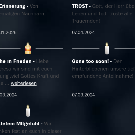
 Erinnerung
Von
TROST
Gott, der Herr übe
emaligen Nachbarn.
Leben und Tod, tröste alle
Trauernden!
01.2026
07.04.2024
he in Frieden
Liebe
Gone too soon!
Den
eresa wir sind mit euch
Hinterbliebenen unsere tief
urig ,viel Gottes Kraft und
empfundene Anteilnahme!
te
...
weiterlesen
.03.2024
07.03.2024
 tiefem Mitgefühl
Wir
ken fest an euch in dieser