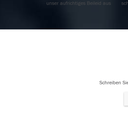
unser aufrichtiges Beileid aus
sc
Familie Ingrid Goldhani
07.03.2024
07.
Schreiben Sie