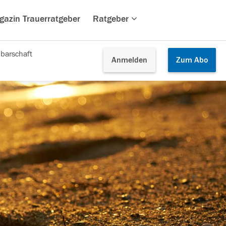
gazin Trauerratgeber
Ratgeber
barschaft
Anmelden
Zum
Abo