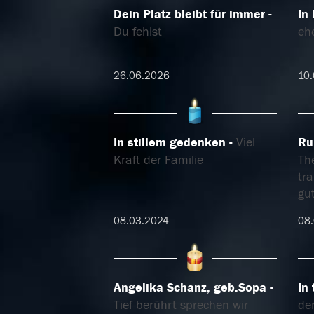
Dein Platz bleibt für immer
In
Du fehlst
eh
26.06.2026
10.
In stillem gedenken
Viel
Ru
Kraft der Familie
Th
tra
gu
08.03.2024
08
Angelika Schanz, geb.Sopa
In
Tief berührt sprechen wir
den