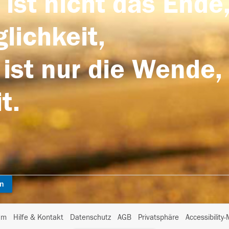
 ist nicht das Ende,
lichkeit,
 ist nur die Wende,
t.
en
I
um
Hilfe & Kontakt
Datenschutz
AGB
Privatsphäre
Accessibility