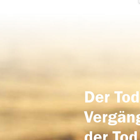
Der Tod
Vergäng
der Tod