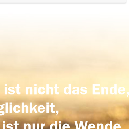
 ist nicht das Ende,
lichkeit,
 ist nur die Wende,