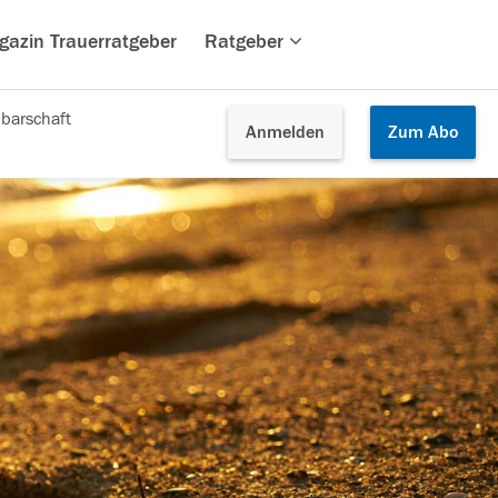
gazin Trauerratgeber
Ratgeber
barschaft
Anmelden
Zum
Abo