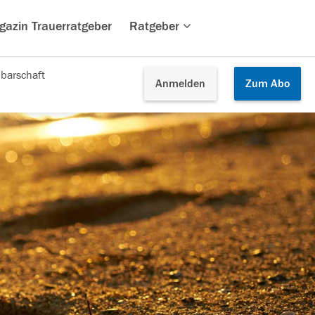
gazin Trauerratgeber
Ratgeber
barschaft
Anmelden
Zum
Abo