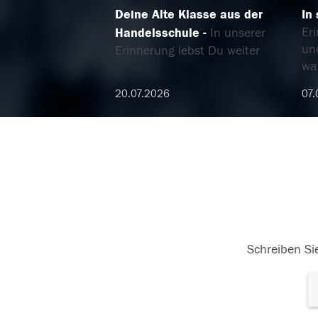
Deine Alte Klasse aus der
In
Er
Handelsschule
In unserer
un
Erinnerung lebst Du weiter
wa
20.07.2026
07.
Schreiben Sie