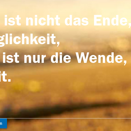
 ist nicht das Ende,
lichkeit,
 ist nur die Wende,
t.
en