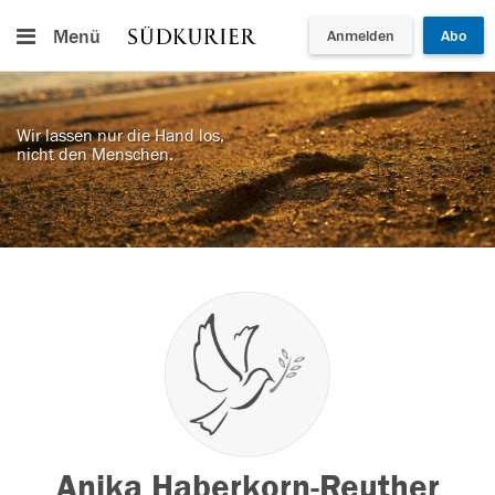
Menü
Anmelden
Abo
Wir lassen nur die Hand los,
nicht den Menschen.
Anika Haberkorn-Reuther