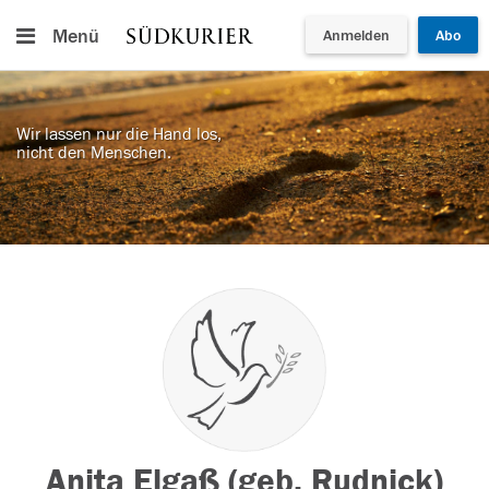
Menü
Anmelden
Abo
Wir lassen nur die Hand los,
nicht den Menschen.
Anita Elgaß (geb. Rudnick)