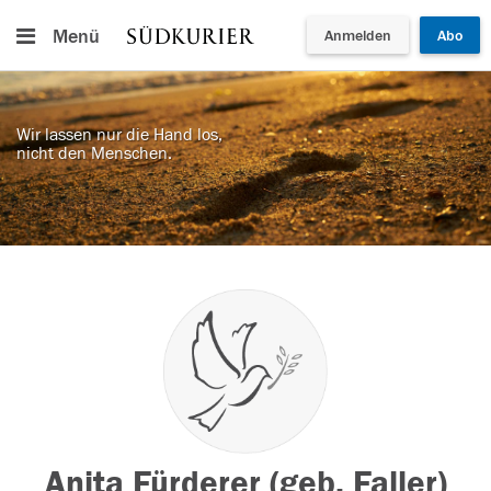
Menü
Anmelden
Abo
Wir lassen nur die Hand los,
nicht den Menschen.
Anita Fürderer (geb. Faller)