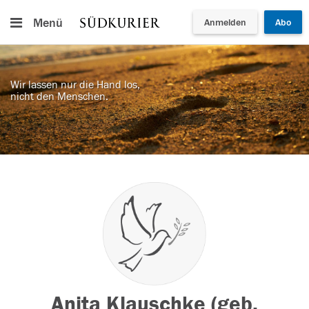
Menü
Anmelden
Abo
Wir lassen nur die Hand los,
nicht den Menschen.
Anita Klauschke (geb.