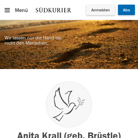
Menü
Anmelden
Abo
Wir lassen nur die Hand los,
nicht den Menschen.
Anita Krall (geb. Brüstle)