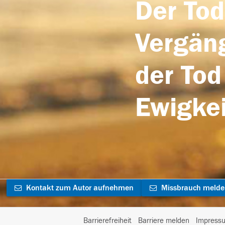
Der Tod
Vergäng
der Tod
Ewigkei
Kontakt zum Autor aufnehmen
Missbrauch meld
Barrierefreiheit
Barriere melden
Impress