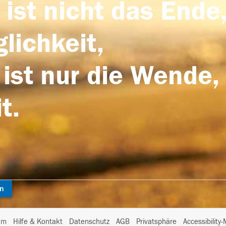
 ist nicht das Ende,
lichkeit,
 ist nur die Wende,
t.
en
I
um
Hilfe & Kontakt
Datenschutz
AGB
Privatsphäre
Accessibility