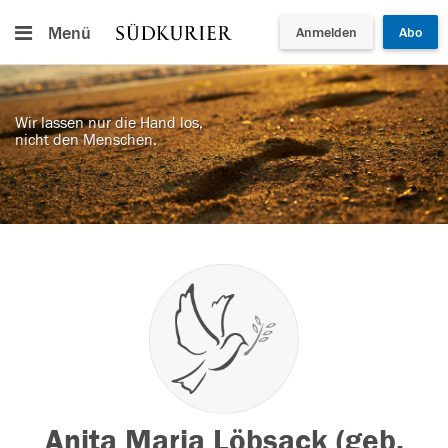
Menü
Anmelden
Abo
Wir lassen nur die Hand los,
nicht den Menschen.
Anita Maria Löbsack (geb.