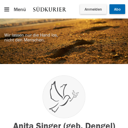
Menü
Anmelden
Abo
Wir lassen nur die Hand los,
nicht den Menschen.
Anita Singer (geb. Dengel)